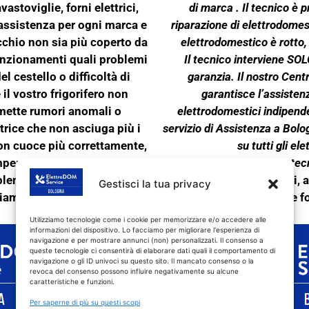
vastoviglie, forni elettrici,
di marca . Il tecnico è 
 assistenza per ogni marca e
riparazione di elettrodomest
cchio non sia più coperto da
elettrodomestico è rotto,
funzionamenti quali problemi
Il tecnico interviene SOLO
l cestello o difficoltà di
garanzia. Il nostro Cent
 il vostro frigorifero non
garantisce l’assisten
emette rumori anomali o
elettrodomestici indipende
trice che non asciuga più i
servizio di Assistenza a Bolo
non cuoce più correttamente,
su tutti gli el
mperatura desiderata, o la
L’assistenza tecn
lemi di scarico o lascia le
elettrodomestici:
lavatrici, a
Gestisci la tua privacy
tiamo a contattare
e
f
Utilizziamo tecnologie come i cookie per memorizzare e/o accedere alle
informazioni del dispositivo. Lo facciamo per migliorare l'esperienza di
navigazione e per mostrare annunci (non) personalizzati. Il consenso a
queste tecnologie ci consentirà di elaborare dati quali il comportamento di
navigazione o gli ID univoci su questo sito. Il mancato consenso o la
revoca del consenso possono influire negativamente su alcune
caratteristiche e funzioni.
Per saperne di più su questi scopi