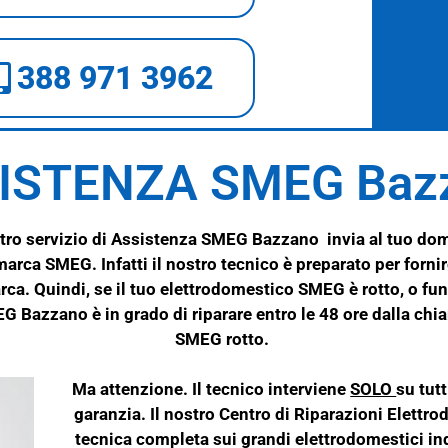
388 971 3962
ISTENZA SMEG Baz
ro servizio di Assistenza SMEG Bazzano invia al tuo domi
 marca
SMEG
. Infatti il nostro tecnico è preparato per forn
rca. Quindi, se il tuo elettrodomestico
SMEG
è rotto, o f
MEG Bazzano è in grado di riparare entro le 48 ore dalla ch
SMEG rotto.
Ma attenzione. Il tecnico interviene
SOLO
su tut
garanzia. Il nostro Centro di Riparazioni Elettro
tecnica completa sui grandi elettrodomestici in