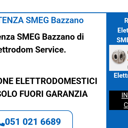
TENZA SMEG Bazzano
R
Ele
enza SMEG Bazzano di
SME
ettrodom Service.
Elet
ONE ELETTRODOMESTICI
OLO FUORI GARANZIA
I
C
051 021 6689