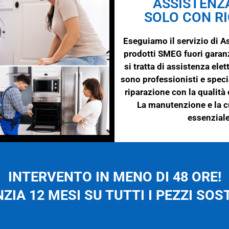
ASSISTENZ
SOLO CON RI
Eseguiamo il servizio di
prodotti
SMEG
fuori gara
si tratta di assistenza ele
sono professionisti e speci
riparazione con la qualità 
La manutenzione e la c
essenziale
INTERVENTO IN MENO DI 48 ORE!
ZIA 12 MESI SU TUTTI I PEZZI SOST