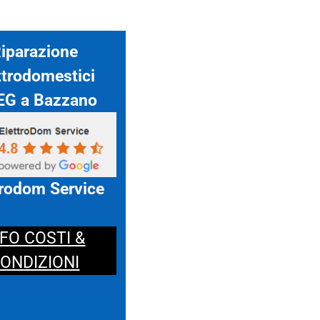
iparazione
ttrodomestici
G a Bazzano
trodom Service
NFO COSTI &
ONDIZIONI