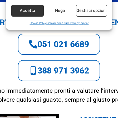
Accetta
Nega
Gestisci opzioni
RVIZIO CLIENTI E APPUNTAME
Cookie Policy
Dichiarazione sulla Privacy
Imprint
051 021 6689
388 971 3962
o immediatamente pronti a valutare l’inter
solvere qualsiasi guasto, sempre al giusto pr