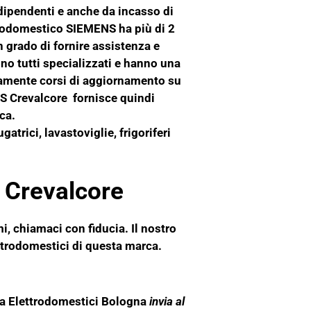
dipendenti e anche da incasso di
rodomestico SIEMENS ha più di 2
in grado di fornire assistenza e
ono tutti specializzati e hanno una
amente corsi di aggiornamento su
S Crevalcore fornisce quindi
rca.
atrici, lavastoviglie, frigoriferi
 Crevalcore
i, chiamaci con fiducia. Il nostro
ttrodomestici di questa marca.
za Elettrodomestici Bologna
invia al