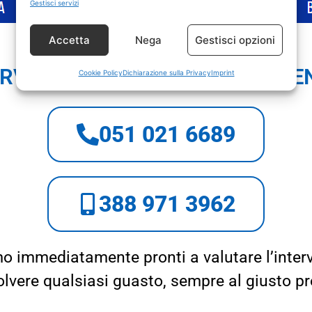
Gestisci servizi
Accetta
Nega
Gestisci opzioni
RVIZIO CLIENTI E APPUNTAME
Cookie Policy
Dichiarazione sulla Privacy
Imprint
051 021 6689
388 971 3962
o immediatamente pronti a valutare l’inter
solvere qualsiasi guasto, sempre al giusto pr