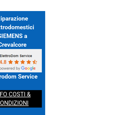
iparazione
ttrodomestici
SIEMENS a
Crevalcore
trodom Service
NFO COSTI &
ONDIZIONI