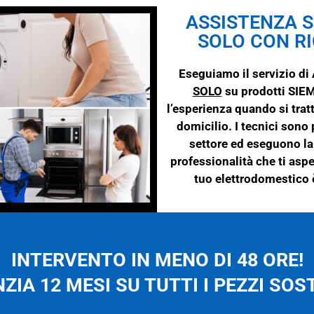
ASSISTENZA S
SOLO CON RI
Eseguiamo il servizio d
SOLO
su prodotti
SIE
l’esperienza quando si trat
domicilio. I tecnici sono 
settore ed eseguono la 
professionalità che ti aspe
tuo elettrodomestico è
INTERVENTO IN MENO DI 48 ORE!
ZIA 12 MESI SU TUTTI I PEZZI SOST