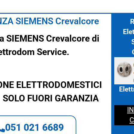
ZA SIEMENS Crevalcore
R
Ele
a SIEMENS Crevalcore di
ettrodom Service.
ONE ELETTRODOMESTICI
Elet
 SOLO FUORI GARANZIA
I
C
051 021 6689