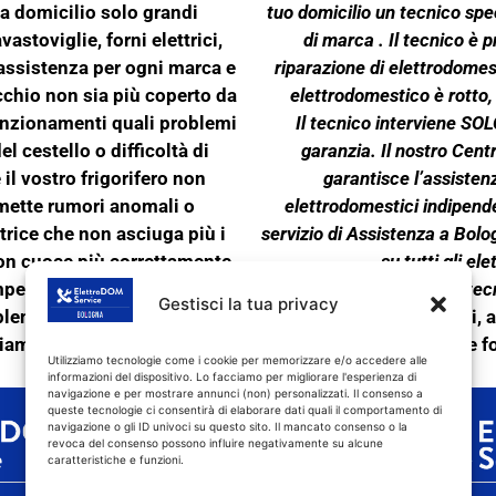
 a domicilio solo grandi
tuo domicilio un tecnico spec
vastoviglie, forni elettrici,
di marca . Il tecnico è 
 assistenza per ogni marca e
riparazione di elettrodomest
cchio non sia più coperto da
elettrodomestico è rotto,
funzionamenti quali problemi
Il tecnico interviene SOLO
l cestello o difficoltà di
garanzia. Il nostro Cent
 il vostro frigorifero non
garantisce l’assisten
emette rumori anomali o
elettrodomestici indipende
trice che non asciuga più i
servizio di Assistenza a Bolo
non cuoce più correttamente,
su tutti gli el
mperatura desiderata, o la
L’assistenza tecn
Gestisci la tua privacy
lemi di scarico o lascia le
elettrodomestici:
lavatrici, a
tiamo a contattare
e
f
Utilizziamo tecnologie come i cookie per memorizzare e/o accedere alle
informazioni del dispositivo. Lo facciamo per migliorare l'esperienza di
navigazione e per mostrare annunci (non) personalizzati. Il consenso a
queste tecnologie ci consentirà di elaborare dati quali il comportamento di
navigazione o gli ID univoci su questo sito. Il mancato consenso o la
revoca del consenso possono influire negativamente su alcune
caratteristiche e funzioni.