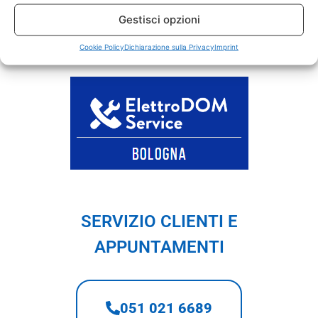
L’assistenza tecnica è pertanto su tutti gli
Gestisci opzioni
elettrodomestici:
lavatrici, asciugatrici,
lavastoviglie, frigoriferi e
Cookie Policy
Dichiarazione sulla Privacy
forni elettrici
Imprint
SERVIZIO CLIENTI E
APPUNTAMENTI
051 021 6689