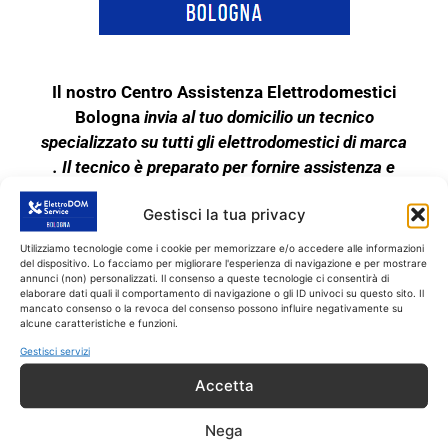
Il nostro Centro Assistenza Elettrodomestici
Bologna
invia al tuo domicilio un tecnico
specializzato su tutti gli elettrodomestici di marca
. Il tecnico è preparato per fornire assistenza e
riparazione di elettrodomestici di questa marca.
Gestisci la tua privacy
Quindi se il tuo elettrodomestico è rotto, o
funziona male, chiamaci subito!!
Utilizziamo tecnologie come i cookie per memorizzare e/o accedere alle informazioni
del dispositivo. Lo facciamo per migliorare l'esperienza di navigazione e per mostrare
Il tecnico interviene SOLO su tutti gli
annunci (non) personalizzati. Il consenso a queste tecnologie ci consentirà di
elettrodomestici fuori garanzia. Il nostro Centro di
elaborare dati quali il comportamento di navigazione o gli ID univoci su questo sito. Il
mancato consenso o la revoca del consenso possono influire negativamente su
Riparazioni Elettrodomestici garantisce
alcune caratteristiche e funzioni.
l’assistenza tecnica completa sui grandi
Gestisci servizi
elettrodomestici indipendenti e anche da incasso
Accetta
di marca. Il servizio di Assistenza a Bologna
fornisce quindi assistenza tecnica su tutti gli
Nega
elettrodomestici di marca.