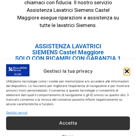
chiamaci con fiducia. Il nostro servizio
Assistenza Lavatrici
Siemens
Castel
Maggiore esegue riparazioni e assistenza su
tutte le lavatrici
Siemens
.
ASSISTENZA LAVATRICI
SIEMENS Castel Maggiore
SOLO CON RICAMBI CON GARANZIA 1
ANNO
Gestisci la tua privacy
Eseguiamo il
servizio di Assistenza
Utilizziamo tecnologie come i cookie per memorizzare e/o accedere alle informazioni
LAVATRICI Siemens Castel Maggiore
SOLO
del dispositivo. Lo facciamo per migliorare l'esperienza di navigazione e per mostrare
annunci (non) personalizzati. Il consenso a queste tecnologie ci consentirà di
su prodotti Siemens fuori garanzia. Tutti gli
elaborare dati quali il comportamento di navigazione o gli ID univoci su questo sito. Il
interventi sono effettuati con ricambi coperti
mancato consenso o la revoca del consenso possono influire negativamente su
alcune caratteristiche e funzioni.
da garanzia di 1 anno.
Gestisci servizi
Accetta