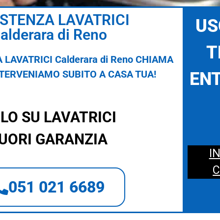
ISTENZA LAVATRICI
US
alderara di Reno
T
 LAVATRICI Calderara di Reno CHIAMA
NTERVENIAMO SUBITO A CASA TUA!
ENT
LO SU LAVATRICI
UORI GARANZIA
I
C
051 021 6689