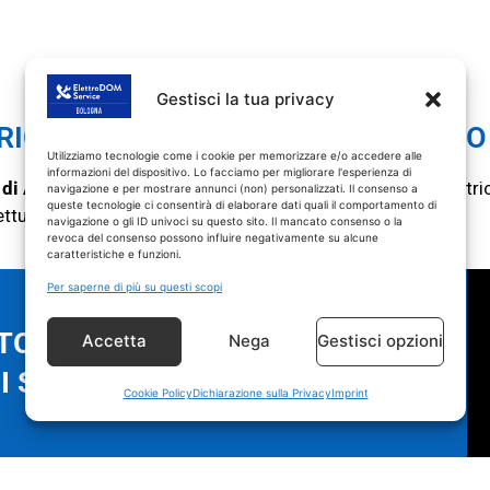
ASSISTENZA LAVATRICI
Gestisci la tua privacy
Calderara di Reno
RICAMBI CON GARANZIA DI 1 ANNO
Utilizziamo tecnologie come i cookie per memorizzare e/o accedere alle
informazioni del dispositivo. Lo facciamo per migliorare l'esperienza di
 di Assistenza Lavatrici Calderara di Reno
SOLO
su lavatri
navigazione e per mostrare annunci (non) personalizzati. Il consenso a
queste tecnologie ci consentirà di elaborare dati quali il comportamento di
fettuati con ricambi coperti da garanzia di 1 anno.
navigazione o gli ID univoci su questo sito. Il mancato consenso o la
revoca del consenso possono influire negativamente su alcune
caratteristiche e funzioni.
Per saperne di più su questi scopi
O IN MENO DI 48 ORE!
Accetta
Nega
Gestisci opzioni
 SU TUTTI I PEZZI SOSTITUITI
Cookie Policy
Dichiarazione sulla Privacy
Imprint