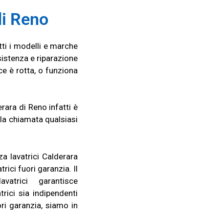
i Reno
tti i modelli e marche
istenza e riparazione
ce è rotta, o funziona
erara di Reno infatti è
lla chiamata qualsiasi
za lavatrici Calderara
rici fuori garanzia. Il
vatrici garantisce
rici sia indipendenti
ori garanzia, siamo in