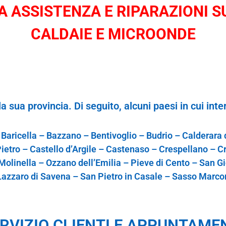
 ASSISTENZA E RIPARAZIONI SU
CALDAIE E MICROONDE
l
a
sua p
r
o
vin
ci
a. Di
s
e
gu
i
to,
alcu
ni paesi
in c
ui
i
nte
 Baricella – Bazzano – Bentivoglio – Budrio – Calderara
ietro – Castello d’Argile – Castenaso – Crespellano – C
olinella – Ozzano dell’Emilia – Pieve di Cento – San Gi
Lazzaro di Savena – San Pietro in Casale – Sasso Marco
RVIZIO CLIENTI E APPUNTAME