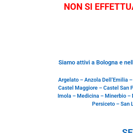
NON SI EFFETTUA
S
iamo
attivi
a Bologna e n
el
Argelato – Anzola Dell’Emilia –
Castel Maggiore – Castel San P
Imola – Medicina – Minerbio – M
Persiceto – San 
SE