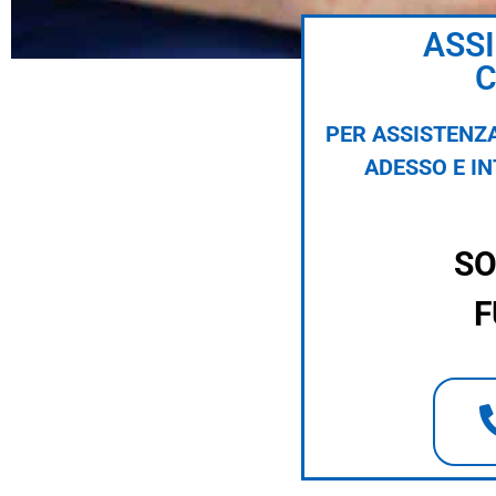
ASS
C
PER ASSISTENZA
ADESSO E I
SO
F