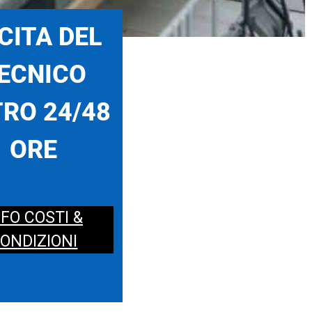
CITA DEL
ECNICO
RO 24/48
ORE
NFO COSTI &
ONDIZIONI