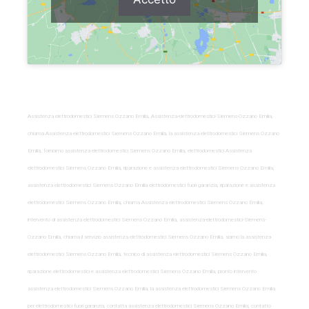
Assistenza elettrodomestici Siemens Ozzano Emilia, Assistenza-elettrodomestici-Siemens-Ozzano Emilia,
chiama Assistenza elettrodomestici Siemens Ozzano Emilia, la assistenza elettrodomestici Siemens Ozzano
Emilia, forniamo assistenza elettrodomestici Siemens Ozzano Emilia, elettrodomestici Assistenza
elettrodomestici Siemens Ozzano Emilia, riparazione e assistenza elettrodomestici Siemens Ozzano Emilia,
assistenza elettrodomestici Siemens Ozzano Emilia elettrodomestici fuori garanzia, riparazione e assistenza
elettrodomestici Siemens Ozzano Emilia, chiama Assistenza elettrodomestici Siemens Ozzano Emilia,
intervento di assistenza elettrodomestici Siemens Ozzano Emilia, assistenza-elettrodomestici-Siemens-
Ozzano Emilia, chiama il servizio assistenza elettrodomestici Siemens Ozzano Emilia, siamo la assistenza
elettrodomestici Siemens Ozzano Emilia, tecnico di assistenza elettrodomestici Siemens Ozzano Emilia,
riparazione elettrodomestici e assistenza elettrodomestici Siemens Ozzano Emilia, pronto intervento
assistenza elettrodomestici Siemens Ozzano Emilia, la assistenza elettrodomestici Siemens Ozzano Emilia
per elettrodomestici fuori garanzia, contatta assistenza elettrodomestici Siemens Ozzano Emilia, contatto