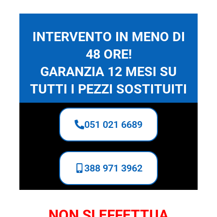
INTERVENTO IN MENO DI
48 ORE!
GARANZIA 12 MESI SU
TUTTI I PEZZI SOSTITUITI
051 021 6689
388 971 3962
NON SI EFFETTUA