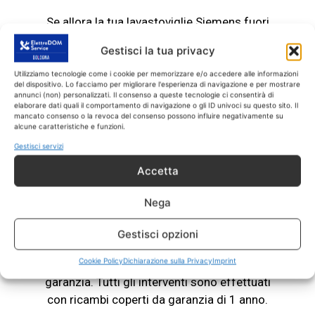
Se allora la tua lavastoviglie Siemens fuori
garanzia non funziona più o ha dei problemi,
Gestisci la tua privacy
chiamaci con fiducia. Il nostro servizio
Assistenza lavastoviglie Siemens Ozzano
Utilizziamo tecnologie come i cookie per memorizzare e/o accedere alle informazioni
del dispositivo. Lo facciamo per migliorare l'esperienza di navigazione e per mostrare
Emilia esegue riparazioni e assistenza su tutte
annunci (non) personalizzati. Il consenso a queste tecnologie ci consentirà di
elaborare dati quali il comportamento di navigazione o gli ID univoci su questo sito. Il
le lavastoviglie Siemens.
mancato consenso o la revoca del consenso possono influire negativamente su
alcune caratteristiche e funzioni.
Gestisci servizi
ASSISTENZA LAVASTOVIGLIE
SIEMENS Ozzano Emilia
Accetta
SOLO CON RICAMBI CON GARANZIA 1
ANNO
Nega
Eseguiamo il
servizio di Assistenza
Gestisci opzioni
LAVASTOVIGLIE SIEMENS Ozzano
Cookie Policy
Dichiarazione sulla Privacy
Imprint
Emilia
SOLO
su prodotti
Siemens
fuori
garanzia. Tutti gli interventi sono effettuati
con ricambi coperti da garanzia di 1 anno.