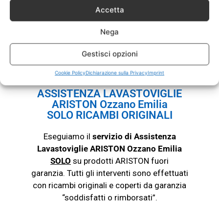
Accetta
garanzia non funziona più o ha dei problemi,
chiamaci con fiducia. Il nostro servizio
Nega
Assistenza Lavastoviglie ARISTON Ozzano
Emilia esegue riparazioni e assistenza su tutte
Gestisci opzioni
le
lavastoviglie
di questa marca.
Cookie Policy
Dichiarazione sulla Privacy
Imprint
ASSISTENZA LAVASTOVIGLIE
ARISTON Ozzano Emilia
SOLO RICAMBI ORIGINALI
Eseguiamo il
servizio di Assistenza
Lavastoviglie ARISTON Ozzano Emilia
SOLO
su prodotti ARISTON fuori
garanzia. Tutti gli interventi sono effettuati
con ricambi originali e coperti da garanzia
“soddisfatti o rimborsati”.