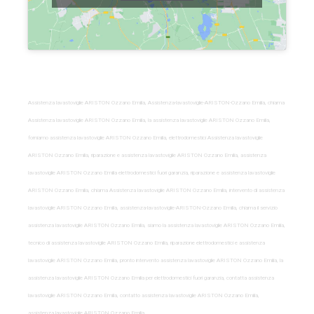
Assistenza lavastoviglie ARISTON Ozzano Emilia, Assistenza-lavastoviglie-ARISTON-Ozzano Emilia, chiama
Assistenza lavastoviglie ARISTON Ozzano Emilia, la assistenza lavastoviglie ARISTON Ozzano Emilia,
forniamo assistenza lavastoviglie ARISTON Ozzano Emilia, elettrodomestici Assistenza lavastoviglie
ARISTON Ozzano Emilia, riparazione e assistenza lavastoviglie ARISTON Ozzano Emilia, assistenza
lavastoviglie ARISTON Ozzano Emilia elettrodomestici fuori garanzia, riparazione e assistenza lavastoviglie
ARISTON Ozzano Emilia, chiama Assistenza lavastoviglie ARISTON Ozzano Emilia, intervento di assistenza
lavastoviglie ARISTON Ozzano Emilia, assistenza-lavastoviglie-ARISTON-Ozzano Emilia, chiama il servizio
assistenza lavastoviglie ARISTON Ozzano Emilia, siamo la assistenza lavastoviglie ARISTON Ozzano Emilia,
tecnico di assistenza lavastoviglie ARISTON Ozzano Emilia, riparazione elettrodomestici e assistenza
lavastoviglie ARISTON Ozzano Emilia, pronto intervento assistenza lavastoviglie ARISTON Ozzano Emilia, la
assistenza lavastoviglie ARISTON Ozzano Emilia per elettrodomestici fuori garanzia, contatta assistenza
lavastoviglie ARISTON Ozzano Emilia, contatto assistenza lavastoviglie ARISTON Ozzano Emilia,
assistenza lavastoviglie ARISTON Ozzano Emilia