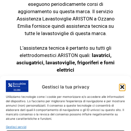
eseguono periodicamente corsi di
aggiornamento su questa marca. Il servizio
Assistenza Lavastoviglie ARISTON a Ozzano
Emilia fornisce quindi assistenza tecnica su
tutte le
lavastoviglie
di questa marca.
L’assistenza tecnica è pertanto su tutti gli
elettrodomestici ARISTON quali:
lavatrici,
asciugatrici, lavastoviglie, frigoriferi e
forni
elettrici
Chiama il servizio
Gestisci la tua privacy
Assistenza Lavastoviglie
Utilizziamo tecnologie come i cookie per memorizzare e/o accedere alle informazioni
del dispositivo. Lo facciamo per migliorare l'esperienza di navigazione e per mostrare
ARISTON Ozzano Emilia di
annunci (non) personalizzati. Il consenso a queste tecnologie ci consentirà di
elaborare dati quali il comportamento di navigazione o gli ID univoci su questo sito. Il
fiducia
mancato consenso o la revoca del consenso possono influire negativamente su
alcune caratteristiche e funzioni.
Gestisci servizi
Se allora la tua
lavastoviglie
ARISTON fuori