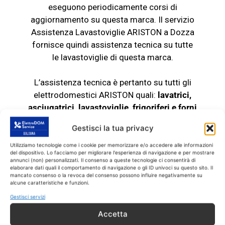
eseguono periodicamente corsi di
aggiornamento su questa marca. Il servizio
Assistenza Lavastoviglie ARISTON a Dozza
fornisce quindi assistenza tecnica su tutte
le
lavastoviglie
di questa marca.
L’assistenza tecnica è pertanto su tutti gli
elettrodomestici ARISTON quali:
lavatrici,
asciugatrici, lavastoviglie, frigoriferi e
forni
elettrici
Gestisci la tua privacy
Chiama il servizio
Utilizziamo tecnologie come i cookie per memorizzare e/o accedere alle informazioni
del dispositivo. Lo facciamo per migliorare l'esperienza di navigazione e per mostrare
Assistenza Lavastoviglie
annunci (non) personalizzati. Il consenso a queste tecnologie ci consentirà di
elaborare dati quali il comportamento di navigazione o gli ID univoci su questo sito. Il
mancato consenso o la revoca del consenso possono influire negativamente su
ARISTON Dozza di fiducia
alcune caratteristiche e funzioni.
Gestisci servizi
Se allora la tua
lavastoviglie
ARISTON fuori
Accetta
garanzia non funziona più o ha dei problemi,