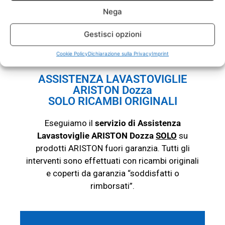
chiamaci con fiducia. Il nostro servizio
Nega
Assistenza Lavastoviglie ARISTON Dozza
esegue riparazioni e assistenza su tutte
Gestisci opzioni
le
lavastoviglie
di questa marca.
Cookie Policy
Dichiarazione sulla Privacy
Imprint
ASSISTENZA LAVASTOVIGLIE
ARISTON Dozza
SOLO RICAMBI ORIGINALI
Eseguiamo il
servizio di Assistenza
Lavastoviglie ARISTON Dozza
SOLO
su
prodotti ARISTON fuori garanzia. Tutti gli
interventi sono effettuati con ricambi originali
e coperti da garanzia “soddisfatti o
rimborsati”.