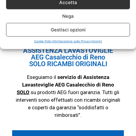
Accetta
chiamaci con fiducia. Il nostro servizio
Assistenza Lavastoviglie AEG Casalecchio di
Nega
Reno esegue riparazioni e assistenza su tutte
le
lavastoviglie
di questa marca.
Gestisci opzioni
Cookie Policy
Dichiarazione sulla Privacy
Imprint
ASSISTENZA LAVASTOVIGLIE
AEG Casalecchio di Reno
SOLO RICAMBI ORIGINALI
Eseguiamo il
servizio di Assistenza
Lavastoviglie AEG Casalecchio di Reno
SOLO
su prodotti AEG fuori garanzia. Tutti gli
interventi sono effettuati con ricambi originali
e coperti da garanzia “soddisfatti o
rimborsati”.