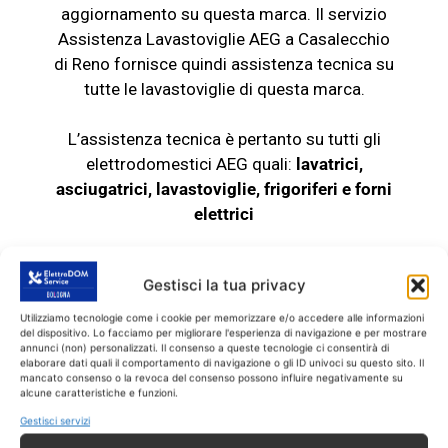
aggiornamento su questa marca. Il servizio
Assistenza Lavastoviglie AEG a Casalecchio
di Reno fornisce quindi assistenza tecnica su
tutte le
lavastoviglie
di questa marca.
L’assistenza tecnica è pertanto su tutti gli
elettrodomestici AEG quali:
lavatrici,
asciugatrici, lavastoviglie, frigoriferi e
forni
elettrici
Chiama il servizio
Gestisci la tua privacy
Assistenza Lavastoviglie
Utilizziamo tecnologie come i cookie per memorizzare e/o accedere alle informazioni
AEG Casalecchio di Reno
del dispositivo. Lo facciamo per migliorare l'esperienza di navigazione e per mostrare
annunci (non) personalizzati. Il consenso a queste tecnologie ci consentirà di
di fiducia
elaborare dati quali il comportamento di navigazione o gli ID univoci su questo sito. Il
mancato consenso o la revoca del consenso possono influire negativamente su
alcune caratteristiche e funzioni.
Se allora la tua
lavastoviglie
AEG fuori
Gestisci servizi
garanzia non funziona più o ha dei problemi,