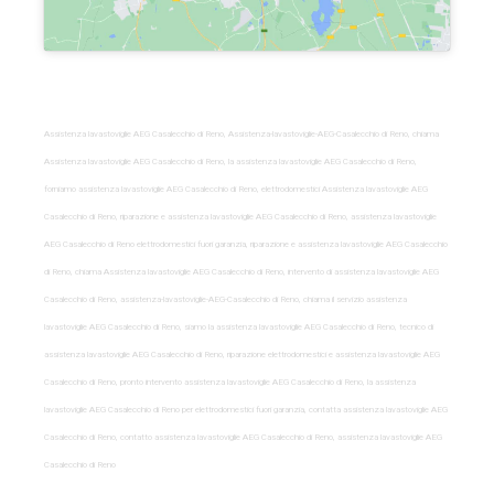
Assistenza lavastoviglie AEG Casalecchio di Reno, Assistenza-lavastoviglie-AEG-Casalecchio di Reno, chiama
Assistenza lavastoviglie AEG Casalecchio di Reno, la assistenza lavastoviglie AEG Casalecchio di Reno,
forniamo assistenza lavastoviglie AEG Casalecchio di Reno, elettrodomestici Assistenza lavastoviglie AEG
Casalecchio di Reno, riparazione e assistenza lavastoviglie AEG Casalecchio di Reno, assistenza lavastoviglie
AEG Casalecchio di Reno elettrodomestici fuori garanzia, riparazione e assistenza lavastoviglie AEG Casalecchio
di Reno, chiama Assistenza lavastoviglie AEG Casalecchio di Reno, intervento di assistenza lavastoviglie AEG
Casalecchio di Reno, assistenza-lavastoviglie-AEG-Casalecchio di Reno, chiama il servizio assistenza
lavastoviglie AEG Casalecchio di Reno, siamo la assistenza lavastoviglie AEG Casalecchio di Reno, tecnico di
assistenza lavastoviglie AEG Casalecchio di Reno, riparazione elettrodomestici e assistenza lavastoviglie AEG
Casalecchio di Reno, pronto intervento assistenza lavastoviglie AEG Casalecchio di Reno, la assistenza
lavastoviglie AEG Casalecchio di Reno per elettrodomestici fuori garanzia, contatta assistenza lavastoviglie AEG
Casalecchio di Reno, contatto assistenza lavastoviglie AEG Casalecchio di Reno, assistenza lavastoviglie AEG
Casalecchio di Reno