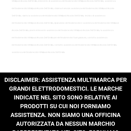
Whirlpool Anzola Dell’Emilia, intervento di assistenza elettrodomestici Whirlpool Anzola Dell’Emilia, assistenza-
elettrodomestici-Whirlpool-Anzola Dell’Emilia, chiama il servizio assistenza elettrodomestici Whirlpool Anzola
Dell’Emilia, siamo la assistenza elettrodomestici Whirlpool Anzola Dell’Emilia, tecnico di assistenza
elettrodomestici Whirlpool Anzola Dell’Emilia, riparazione elettrodomestici e assistenza elettrodomestici Whirlpool
Anzola Dell’Emilia, pronto intervento assistenza elettrodomestici Whirlpool Anzola Dell’Emilia, la assistenza
elettrodomestici Whirlpool Anzola Dell’Emilia per elettrodomestici fuori garanzia, contatta assistenza
elettrodomestici Whirlpool Anzola Dell’Emilia, contatto assistenza elettrodomestici Whirlpool Anzola Dell’Emilia,
assistenza elettrodomestici Whirlpool Anzola Dell’Emilia
DISCLAIMER: ASSISTENZA MULTIMARCA PER
GRANDI ELETTRODOMESTICI. LE MARCHE
INDICATE NEL SITO SONO RELATIVE AI
PRODOTTI SU CUI NOI FORNIAMO
ASSISTENZA. NON SIAMO UNA OFFICINA
AUTORIZZATA DA NESSUN MARCHIO