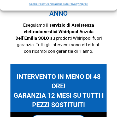
WHIRLPOOL Anzola Dell'Emilia
Cookie Policy
Dichiarazione sulla Privacy
Imprint
RICAMBI CON GARANZIA 1
ANNO
Eseguiamo il
servizio di Assistenza
elettrodomestici Whirlpool Anzola
Dell’Emilia
SOLO
su prodotti
Whirlpool
fuori
garanzia. Tutti gli interventi sono effettuati
con ricambi con garanzia di 1 anno.
INTERVENTO IN MENO DI 48
ORE!
GARANZIA 12 MESI SU TUTTI I
PEZZI SOSTITUITI