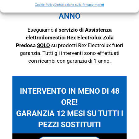
Predosa
Cookie Policy
Dichiarazione sulla Privacy
Imprint
RICAMBI CON GARANZIA 1
ANNO
Eseguiamo il
servizio di Assistenza
elettrodomestici Rex Electrolux Zola
Predosa
SOLO
su prodotti Rex Electrolux
fuori
garanzia. Tutti gli interventi sono effettuati
con ricambi con garanzia di 1 anno.
INTERVENTO IN MENO DI 48
ORE!
GARANZIA 12 MESI SU TUTTI I
PEZZI SOSTITUITI