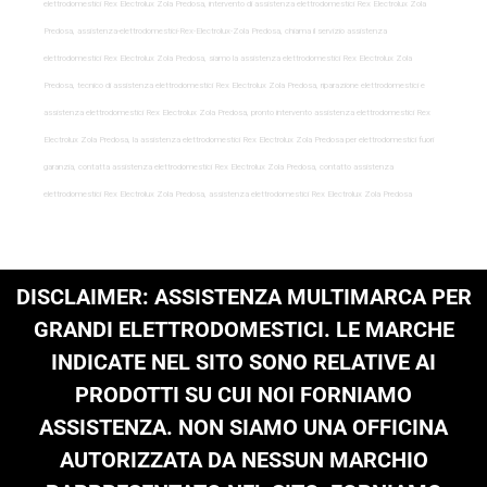
elettrodomestici Rex Electrolux Zola Predosa, intervento di assistenza elettrodomestici Rex Electrolux Zola
Predosa, assistenza-elettrodomestici-Rex-Electrolux-Zola Predosa, chiama il servizio assistenza
elettrodomestici Rex Electrolux Zola Predosa, siamo la assistenza elettrodomestici Rex Electrolux Zola
Predosa, tecnico di assistenza elettrodomestici Rex Electrolux Zola Predosa, riparazione elettrodomestici e
assistenza elettrodomestici Rex Electrolux Zola Predosa, pronto intervento assistenza elettrodomestici Rex
Electrolux Zola Predosa, la assistenza elettrodomestici Rex Electrolux Zola Predosa per elettrodomestici fuori
garanzia, contatta assistenza elettrodomestici Rex Electrolux Zola Predosa, contatto assistenza
elettrodomestici Rex Electrolux Zola Predosa, assistenza elettrodomestici Rex Electrolux Zola Predosa
DISCLAIMER: ASSISTENZA MULTIMARCA PER
GRANDI ELETTRODOMESTICI. LE MARCHE
INDICATE NEL SITO SONO RELATIVE AI
PRODOTTI SU CUI NOI FORNIAMO
ASSISTENZA. NON SIAMO UNA OFFICINA
AUTORIZZATA DA NESSUN MARCHIO