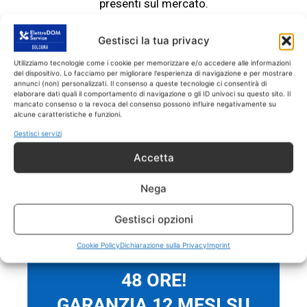
presenti sul mercato.
Gestisci la tua privacy
ASSISTENZA ELETTRODOMESTICI
Budrio
Utilizziamo tecnologie come i cookie per memorizzare e/o accedere alle informazioni
del dispositivo. Lo facciamo per migliorare l'esperienza di navigazione e per mostrare
SOLO RICAMBI CON GARANZIA DI 1
annunci (non) personalizzati. Il consenso a queste tecnologie ci consentirà di
ANNO
elaborare dati quali il comportamento di navigazione o gli ID univoci su questo sito. Il
mancato consenso o la revoca del consenso possono influire negativamente su
alcune caratteristiche e funzioni.
Eseguiamo il
servizio di Assistenza
Gestisci servizi
Elettrodomestici Budrio
SOLO
su
elettrodomestici fuori garanzia.
Tutti gli
Accetta
interventi sono effettuati con ricambi coperti
Nega
da garanzia di 1 anno.
Gestisci opzioni
Cookie Policy
Dichiarazione sulla Privacy
Imprint
INTERVENTO IN MENO DI
48 ORE!
GARANZIA 12 MESI SU