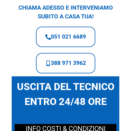
CHIAMA ADESSO E INTERVENIAMO
SUBITO A CASA TUA!
051 021 6689
388 971 3962
USCITA DEL TECNICO
ENTRO 24/48 ORE
INFO COSTI & CONDIZIONI