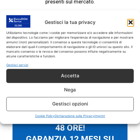
presenti sul mercato.
ASSISTENZA ELETTRODOMESTICI
Gestisci la tua privacy
Argelato
Utilizziamo tecnologie come i cookie per memorizzare e/o accedere alle informazioni
SOLO RICAMBI CON GARANZIA DI 1
del dispositivo. Lo facciamo per migliorare l'esperienza di navigazione e per mostrare
ANNO
annunci (non) personalizzati. Il consenso a queste tecnologie ci consentirà di
elaborare dati quali il comportamento di navigazione o gli ID univoci su questo sito. Il
mancato consenso o la revoca del consenso possono influire negativamente su
Eseguiamo il
servizio di Assistenza
alcune caratteristiche e funzioni.
Elettrodomestici Argelato
SOLO
su
Gestisci servizi
elettrodomestici fuori garanzia.
Tutti gli
Accetta
interventi sono effettuati con ricambi coperti
da garanzia di 1 anno.
Nega
Gestisci opzioni
INTERVENTO IN MENO DI
Cookie Policy
Dichiarazione sulla Privacy
Imprint
48 ORE!
GARANZIA 12 MESI SU