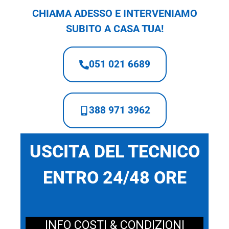
CHIAMA ADESSO E INTERVENIAMO
SUBITO A CASA TUA!
051 021 6689
388 971 3962
USCITA DEL TECNICO
ENTRO 24/48 ORE
INFO COSTI & CONDIZIONI