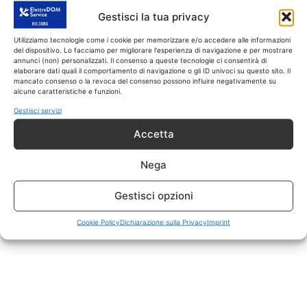
ASSISTENZA E
Gestisci la tua privacy
RIPARAZIONI SU: TV,
Utilizziamo tecnologie come i cookie per memorizzare e/o accedere alle informazioni
CELLULARI, CALDAIE E
del dispositivo. Lo facciamo per migliorare l'esperienza di navigazione e per mostrare
annunci (non) personalizzati. Il consenso a queste tecnologie ci consentirà di
elaborare dati quali il comportamento di navigazione o gli ID univoci su questo sito. Il
MICROONDE
mancato consenso o la revoca del consenso possono influire negativamente su
alcune caratteristiche e funzioni.
Gestisci servizi
051 021 6689
Accetta
Nega
388 971 3962
Gestisci opzioni
Cookie Policy
Dichiarazione sulla Privacy
Imprint
INTERVENTO VELOCE IN MENO DI
48 ORE!