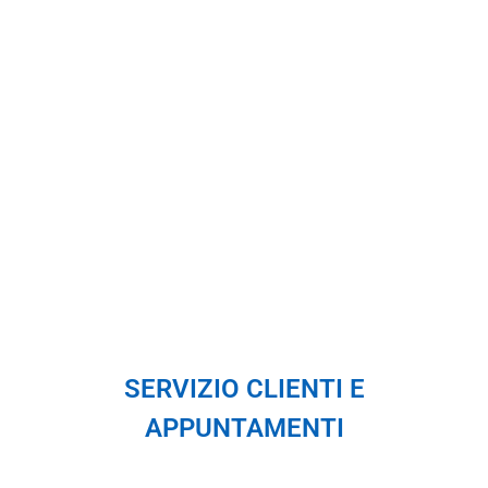
PROFESSIONISTI A DOMICILIO
OVUNQUE LEI SIA!
Sappiamo che riparare un
elettrodomestico é una questione
di convenienza e per questo
cerchiamo di offrirvi un servizio di
assistenza al prezzo piú giusto
possibile!
SERVIZIO CLIENTI E
APPUNTAMENTI