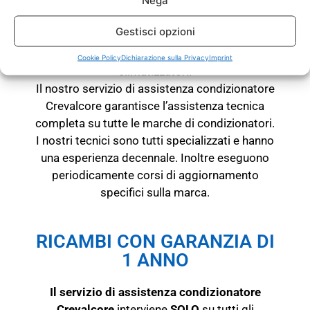
Inoltre siamo anche autorizzati e certificati
Gestisci opzioni
Fgas. Quindi siamo autorizzati alla ricarica di
gas sia per condizionatori che per
Cookie Policy
Dichiarazione sulla Privacy
Imprint
climatizzatori.
Il nostro servizio di assistenza condizionatore
Crevalcore garantisce l’assistenza tecnica
completa su tutte le marche di condizionatori.
I nostri tecnici sono tutti specializzati e hanno
una esperienza decennale. Inoltre eseguono
periodicamente corsi di aggiornamento
specifici sulla marca.
RICAMBI CON GARANZIA DI
1 ANNO
Il servizio di assistenza condizionatore
Crevalcore
interviene
SOLO
su tutti gli