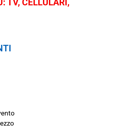
: TV, CELLULARI,
NTI
vento
rezzo