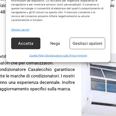
informazioni del dispositivo. Lo facciamo per migliorare l'esperienza di
vizio riparazione e
assistenza condizionatore Casalecchio
navigazione e per mostrare annunci (non) personalizzati. Il consenso a
queste tecnologie ci consentirà di elaborare dati quali il comportamento di
48 ore dalla chiamata di intervento.
navigazione o gli ID univoci su questo sito. Il mancato consenso o la
revoca del consenso possono influire negativamente su alcune
caratteristiche e funzioni.
Gestisci servizi
Siamo Certificati FGas
Accetta
Nega
Gestisci opzioni
rtificati Fgas. Quindi siamo autorizzati
Cookie Policy
Dichiarazione sulla Privacy
Imprint
natori che per climatizzatori.
condizionatore Casalecchio garantisce
te le marche di condizionatori. I nostri
hanno una esperienza decennale. Inoltre
aggiornamento specifici sulla marca.