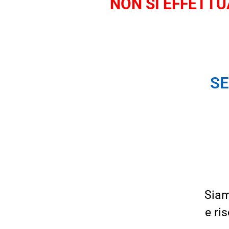
NON SI EFFETTUA
SE
Siam
e ri