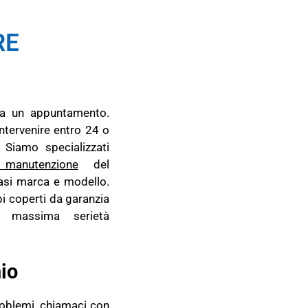
RE
a un appuntamento.
intervenire entro 24 o
 Siamo specializzati
 manutenzione
del
iasi marca e modello.
bi coperti da garanzia
 massima serietà
io
problemi, chiamaci con