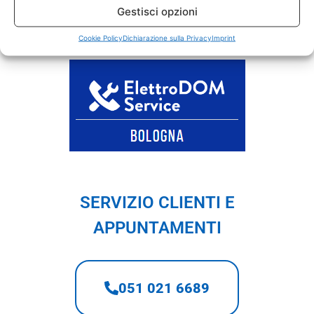
Gestisci opzioni
elettrodomestici:
lavatrici, asciugatrici,
lavastoviglie, frigoriferi e
forni elettrici
Cookie Policy
Dichiarazione sulla Privacy
Imprint
SERVIZIO CLIENTI E
APPUNTAMENTI
051 021 6689