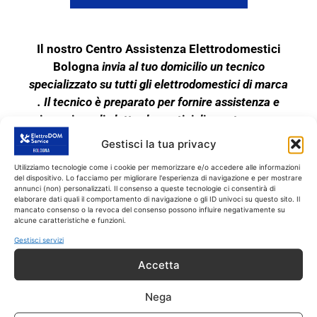
Il nostro Centro Assistenza Elettrodomestici
Bologna
invia al tuo domicilio un tecnico
specializzato su tutti gli elettrodomestici di marca
. Il tecnico è preparato per fornire assistenza e
riparazione di elettrodomestici di questa marca.
Quindi se il tuo elettrodomestico è rotto, o
Gestisci la tua privacy
funziona male, chiamaci subito!!
Utilizziamo tecnologie come i cookie per memorizzare e/o accedere alle informazioni
Il tecnico interviene SOLO su tutti gli
del dispositivo. Lo facciamo per migliorare l'esperienza di navigazione e per mostrare
elettrodomestici fuori garanzia. Il nostro Centro di
annunci (non) personalizzati. Il consenso a queste tecnologie ci consentirà di
elaborare dati quali il comportamento di navigazione o gli ID univoci su questo sito. Il
Riparazioni Elettrodomestici garantisce
mancato consenso o la revoca del consenso possono influire negativamente su
alcune caratteristiche e funzioni.
l’assistenza tecnica completa sui grandi
Gestisci servizi
elettrodomestici indipendenti e anche da incasso
di marca. Il servizio di Assistenza a Bologna
Accetta
fornisce quindi assistenza tecnica su tutti gli
elettrodomestici di marca.
Nega
L’assistenza tecnica è pertanto su tutti gli