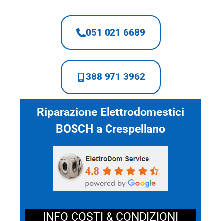
051 021 6689
388 971 3962
Riparazione Elettrodomestici
BOSCH a Crespellano
INFO COSTI & CONDIZIONI