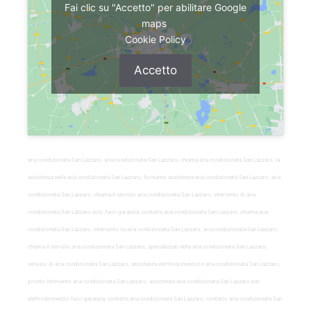
Fai clic su "Accetto" per abilitare Google
maps
Cookie Policy
Accetto
aria condizionata San Lazzaro, aria-condizionata-San Lazzaro, chiama aria condizionata San Lazzaro, la
assistenza nella aria condizionata San Lazzaro, forniamo assistenza aria condizionata San Lazzaro, aria
condizionata San Lazzaro, chiama il servizio aria condizionata San Lazzaro, intervento di aria
condizionata San Lazzaro solo fuori garanzia, contatta aria condizionata San Lazzaro, chiama aria
condizionata San Lazzaro, intervento su aria condizionata San Lazzaro, aria-condizionata-San Lazzaro,
chiama il servizio aria condizionata San Lazzaro, specializzati nella aria condizionata San Lazzaro,
servizio di aria condizionata San Lazzaro, assistenza elettrodomestici e aria condizionata San Lazzaro,
pronto intervento aria condizionata San Lazzaro, assistenza aria condizionata San Lazzaro per
elettrodomestici fuori garanzia, contatta aria condizionata San Lazzaro, contatto aria condizionata San