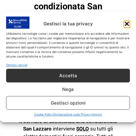
condizionata San
Lazzaro di fiducia
Gestisci la tua privacy
Se allora
il tuo condizionatore
di qualsiasi
Utilizziamo tecnologie come i cookie per memorizzare e/o accedere alle informazioni
marca fuori garanzia non funziona più o ha dei
del dispositivo. Lo facciamo per migliorare l'esperienza di navigazione e per mostrare
annunci (non) personalizzati. Il consenso a queste tecnologie ci consentirà di
problemi, chiamaci con fiducia. Il nostro
elaborare dati quali il comportamento di navigazione o gli ID univoci su questo sito. Il
mancato consenso o la revoca del consenso possono influire negativamente su
servizio di aria condizionata San Lazzaro
alcune caratteristiche e funzioni.
esegue riparazioni e assistenza entro 24 o 48
Gestisci servizi
ore dalla chiamata di intervento.
Accetta
ARIA CONDIZIONATA San
Lazzaro
Nega
RICAMBI CON GARANZIA 1
Gestisci opzioni
ANNO
Cookie Policy
Dichiarazione sulla Privacy
Imprint
Il servizio di assistenza aria condizionata
San Lazzaro
interviene
SOLO
su tutti gli