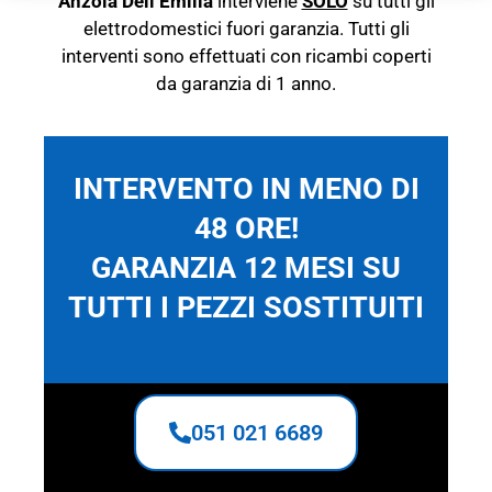
Anzola Dell’Emilia
interviene
SOLO
su tutti gli
elettrodomestici fuori garanzia. Tutti gli
interventi sono effettuati con ricambi coperti
da garanzia di 1 anno.
INTERVENTO IN MENO DI
48 ORE!
GARANZIA 12 MESI SU
TUTTI I PEZZI SOSTITUITI
051 021 6689