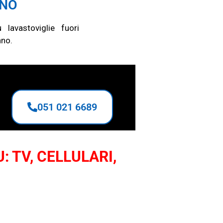
NNO
lavastoviglie fuori
nno.
051 021 6689
: TV, CELLULARI,