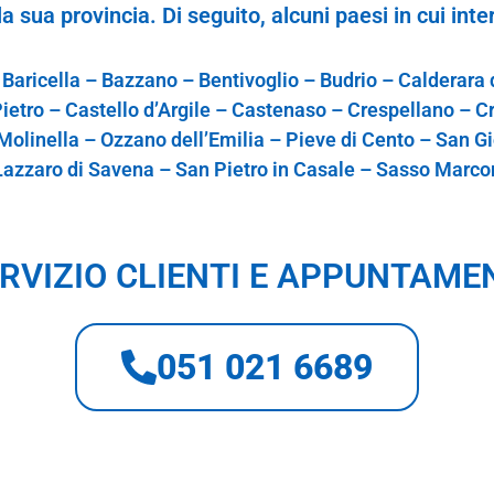
l
a
sua p
r
o
vin
ci
a. Di
s
e
gu
i
to,
alcu
ni paesi
in c
ui
i
nte
 Baricella – Bazzano – Bentivoglio – Budrio – Calderara
ietro – Castello d’Argile – Castenaso – Crespellano – C
olinella – Ozzano dell’Emilia – Pieve di Cento – San Gi
Lazzaro di Savena – San Pietro in Casale – Sasso Marco
RVIZIO CLIENTI E APPUNTAME
051 021 6689