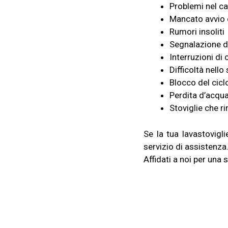
Pr
ob
l
emi
n
el
ca
M
a
n
c
ato
av
vi
o 
R
umor
i
insoliti
S
egna
l
azi
o
n
e d
Interruzioni di
Dif
co
ltà
n
e
ll
o
Blocco del cicl
Perdita d’acqu
Stoviglie che
r
Se la tua lavastovigli
servizio di assistenza
Affidati a noi per una 