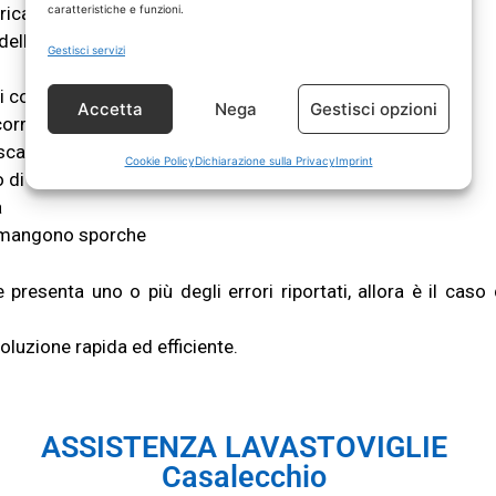
caratteristiche e funzioni.
rica
mento
de
l
l
’acqua
della lavastoviglie
Gestisci servizi
i
co
d
ici
di
e
rr
or
e
Accetta
Nega
Gestisci opzioni
corrente
sca
r
ic
o
del
l
’
a
cqu
a
Cookie Policy
Dichiarazione sulla Privacy
Imprint
o di lavaggio
a
imangono sporche
e presenta uno o più degli errori riportati, allora è il caso
.
soluzione rapida ed efficiente.
ASSISTENZA LAVASTOVIGLIE
Casalecchio