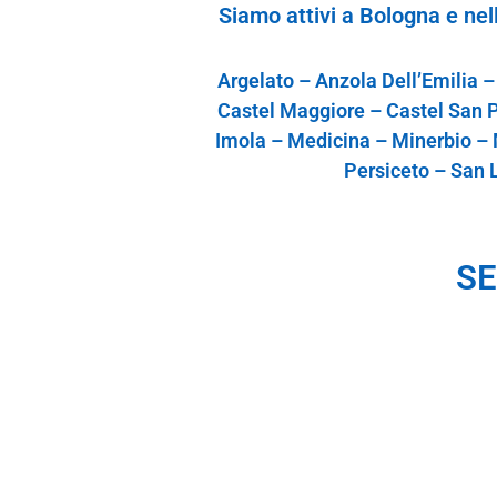
S
iamo
attivi
a Bologna e n
el
Argelato – Anzola Dell’Emilia –
Castel Maggiore – Castel San P
Imola – Medicina – Minerbio – M
Persiceto – San 
SE