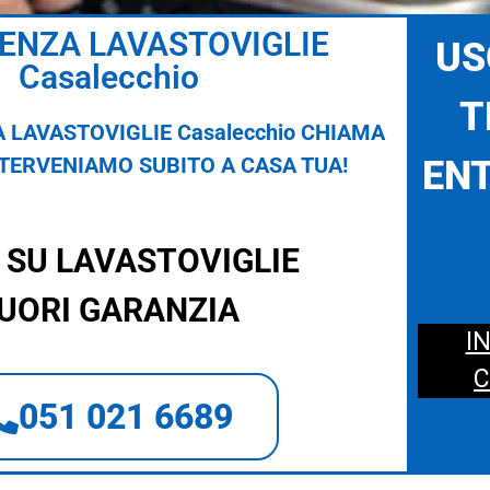
ENZA LAVASTOVIGLIE
US
Casalecchio
T
 LAVASTOVIGLIE Casalecchio CHIAMA
NTERVENIAMO SUBITO A CASA TUA!
ENT
 SU LAVASTOVIGLIE
UORI GARANZIA
I
C
051 021 6689