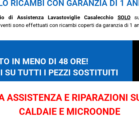
LO RICAMBI CON GARANZIA DI 1 A
zio di Assistenza Lavastoviglie Casalecchio
SOLO
su 
terventi sono effettuati con ricambi coperti da garanzia di 1 a
O IN MENO DI 48 ORE!
 SU TUTTI I PEZZI SOSTITUITI
 ASSISTENZA E RIPARAZIONI SU
CALDAIE E MICROONDE