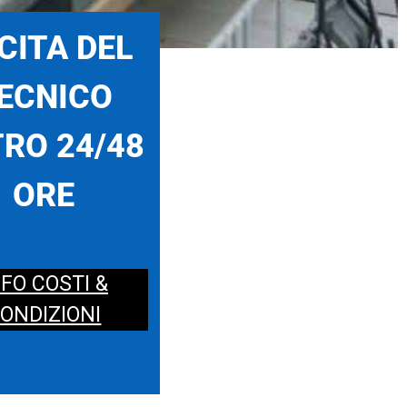
CITA DEL
ECNICO
RO 24/48
ORE
NFO COSTI &
ONDIZIONI