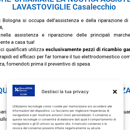
LAVASTOVIGLIE Casalecchio
i Bologna si
o
ccup
a
d
e
ll
’ass
i
sten
za e
della
riparazione
di
A.
nella assistenza e riparazione delle principali marche
ente a casa tua!
ici
qualif
cati
utilizza
esclusivamente
pezzi di ricambio ga
rapid
i
e
d
eff
ic
ac
i
pe
r far
to
r
nare il tuo elettrodomestico
co
, fornendoti prima il preventivo di spesa.
QUANDO CHIAMARE LA ASSISTENZ
Gestisci la tua privacy
LAVASTOVIGLIE Casalecchio
Utilizziamo tecnologie come i cookie per memorizzare e/o accedere alle
ario chiamare l’assistenza lavastoviglie Casalecchio qua
informazioni del dispositivo. Lo facciamo per migliorare l'esperienza di
navigazione e per mostrare annunci (non) personalizzati. Il consenso a
lla tua lavastoviglie:
queste tecnologie ci consentirà di elaborare dati quali il comportamento di
navigazione o gli ID univoci su questo sito. Il mancato consenso o la
revoca del consenso possono influire negativamente su alcune