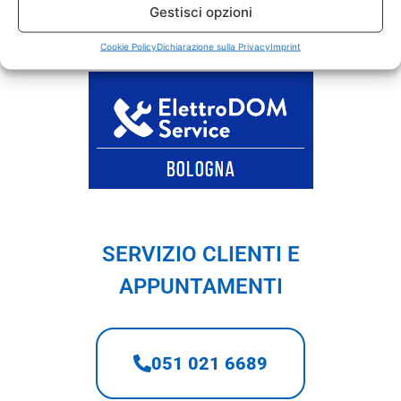
Gestisci opzioni
elettrodomestici:
lavatrici, asciugatrici,
lavastoviglie, frigoriferi e
forni elettrici
Cookie Policy
Dichiarazione sulla Privacy
Imprint
SERVIZIO CLIENTI E
APPUNTAMENTI
051 021 6689