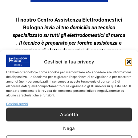
Il nostro Centro Assistenza Elettrodomestici
Bologna
invia al tuo domicilio un tecnico
specializzato su tutti gli elettrodomestici di marca
. Il tecnico è preparato per fornire assistenza e
riparazione di elettrodomestici di questa marca.
Quindi se il tuo elettrodomestico è rotto, o
Gestisci la tua privacy
funziona male, chiamaci subito!!
Utilizziamo tecnologie come i cookie per memorizzare e/o accedere alle informazioni
Il tecnico interviene SOLO su tutti gli
del dispositivo. Lo facciamo per migliorare l'esperienza di navigazione e per mostrare
elettrodomestici fuori garanzia. Il nostro Centro di
annunci (non) personalizzati. Il consenso a queste tecnologie ci consentirà di
elaborare dati quali il comportamento di navigazione o gli ID univoci su questo sito. Il
Riparazioni Elettrodomestici garantisce
mancato consenso o la revoca del consenso possono influire negativamente su
alcune caratteristiche e funzioni.
l’assistenza tecnica completa sui grandi
elettrodomestici indipendenti e anche da incasso
Gestisci servizi
di marca. Il servizio di Assistenza a Bologna
Accetta
fornisce quindi assistenza tecnica su tutti gli
elettrodomestici di marca.
Nega
L’assistenza tecnica è pertanto su tutti gli