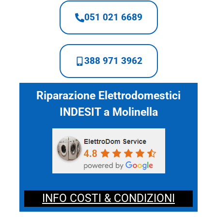
051 021 6689
388 971 3962
Riparazione Elettrodomestici
INDESIT a Molinella
INFO COSTI & CONDIZIONI