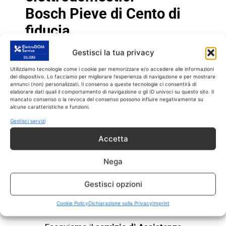
Bosch
Pieve di Cento di
fiducia
Gestisci la tua privacy
Se allora il tuo elettrodomestico
Bosch
fuori
garanzia non funziona più o ha dei problemi,
Utilizziamo tecnologie come i cookie per memorizzare e/o accedere alle informazioni
del dispositivo. Lo facciamo per migliorare l'esperienza di navigazione e per mostrare
chiamaci con fiducia. Il nostro servizio
annunci (non) personalizzati. Il consenso a queste tecnologie ci consentirà di
Assistenza
elettrodomestici
Bosch
Pieve di
elaborare dati quali il comportamento di navigazione o gli ID univoci su questo sito. Il
mancato consenso o la revoca del consenso possono influire negativamente su
Cento esegue riparazioni e assistenza su tutti
alcune caratteristiche e funzioni.
gli elettrodomestici di questa marca.
Gestisci servizi
Accetta
ASSISTENZA
Nega
ELETTRODOMESTICI
BOSCH Pieve di Cento
Gestisci opzioni
RICAMBI CON GARANZIA 1
ANNO
Cookie Policy
Dichiarazione sulla Privacy
Imprint