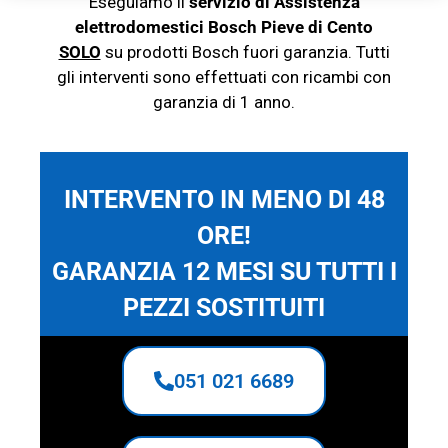
Eseguiamo il
servizio di Assistenza
elettrodomestici Bosch Pieve di Cento
SOLO
su prodotti Bosch
fuori garanzia. Tutti
gli interventi sono effettuati con ricambi con
garanzia di 1 anno.
INTERVENTO IN MENO DI 48
ORE!
GARANZIA 12 MESI SU TUTTI I
PEZZI SOSTITUITI
051 021 6689