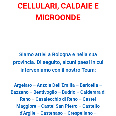
CELLULARI, CALDAIE E
MICROONDE
S
iamo
attivi
a Bologna e n
el
l
a
sua
p
r
o
vin
ci
a. Di
s
e
gu
i
to,
alcu
ni paesi
in c
ui
i
nterveniamo con il nostro Team:
Argelato – Anzola Dell’Emilia – Baricella –
Bazzano – Bentivoglio – Budrio – Calderara di
Reno – Casalecchio di Reno – Castel
Maggiore – Castel San Pietro – Castello
d’Argile – Castenaso – Crespellano –