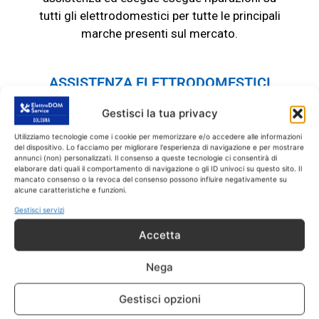
tutti gli elettrodomestici per tutte le principali
marche presenti sul mercato.
ASSISTENZA ELETTRODOMESTICI
A San Lazzaro
SOLO RICAMBI CON GARANZIA DI 1
Gestisci la tua privacy
ANNO
Utilizziamo tecnologie come i cookie per memorizzare e/o accedere alle informazioni
del dispositivo. Lo facciamo per migliorare l'esperienza di navigazione e per mostrare
Eseguiamo il
servizio di Assistenza
annunci (non) personalizzati. Il consenso a queste tecnologie ci consentirà di
elaborare dati quali il comportamento di navigazione o gli ID univoci su questo sito. Il
Elettrodomestici a San Lazzaro
SOLO
su
mancato consenso o la revoca del consenso possono influire negativamente su
elettrodomestici fuori garanzia.
Tutti gli
alcune caratteristiche e funzioni.
interventi sono effettuati con ricambi coperti
Gestisci servizi
da garanzia di 1 anno.
Accetta
Nega
INTERVENTO IN MENO DI
Gestisci opzioni